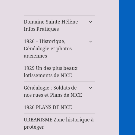
ouvrir
Domaine Sainte Hélène –
le
Infos Pratiques
sous-
ouvrir
menu
1926 – Historique,
le
Généalogie et photos
sous-
anciennes
menu
1929 Un des plus beaux
lotissements de NICE
ouvrir
Généalogie : Soldats de
le
nos rues et Plans de NICE
sous-
menu
1926 PLANS DE NICE
URBANISME Zone historique à
protéger