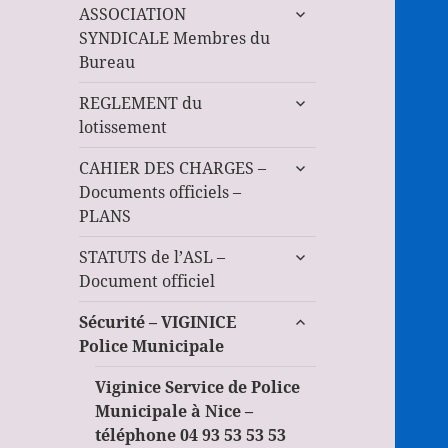
ouvrir
ASSOCIATION
le
SYNDICALE Membres du
sous-
Bureau
menu
ouvrir
REGLEMENT du
le
lotissement
sous-
ouvrir
menu
CAHIER DES CHARGES –
le
Documents officiels –
sous-
PLANS
menu
ouvrir
STATUTS de l’ASL –
le
Document officiel
sous-
ouvrir
menu
Sécurité – VIGINICE
le
Police Municipale
sous-
menu
Viginice Service de Police
Municipale à Nice –
téléphone 04 93 53 53 53