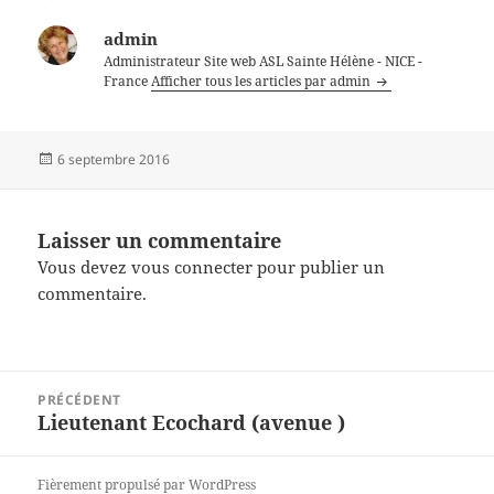
admin
Administrateur Site web ASL Sainte Hélène - NICE -
France
Afficher tous les articles par admin
Publié
6 septembre 2016
le
Laisser un commentaire
Vous devez
vous connecter
pour publier un
commentaire.
Navigation
PRÉCÉDENT
de
Lieutenant Ecochard (avenue )
Article
l’article
précédent :
Fièrement propulsé par WordPress