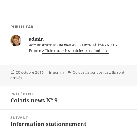
PUBLIÉ PAR
admin
Administrateur Site web ASL Sainte Hélène - NICE -
France
Afficher tous les articles par admin
Publié
Auteur
Catégories
20 octobre 2016
admin
Colotis Ils sont partis... Ils sont
le
arrivés
Navigation
PRÉCÉDENT
de
Colotis news N° 9
Article
l’article
précédent :
SUIVANT
Information stationnement
Article
suivant :