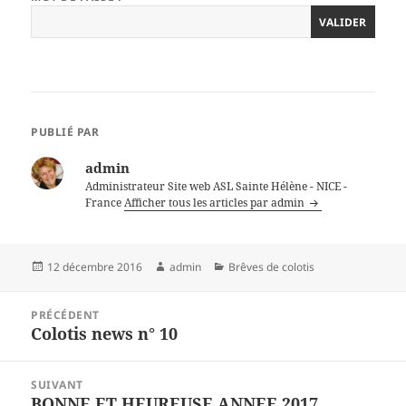
PUBLIÉ PAR
admin
Administrateur Site web ASL Sainte Hélène - NICE -
France
Afficher tous les articles par admin
Publié
Auteur
Catégories
12 décembre 2016
admin
Brêves de colotis
le
Navigation
PRÉCÉDENT
de
Colotis news n° 10
Article
l’article
précédent :
SUIVANT
BONNE ET HEUREUSE ANNEE 2017
Article