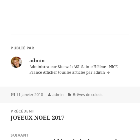
PUBLIÉ PAR
admin
Administrateur Site web ASL Sainte Hélène - NICE -
France
Afficher tous les articles par admin
Publié
Auteur
Catégories
11 janvier 2018
admin
Brêves de colotis
le
Navigation
PRÉCÉDENT
de
JOYEUX NOEL 2017
Article
l’article
précédent :
SUIVANT