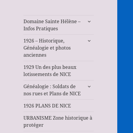
ouvrir
Domaine Sainte Hélène –
le
Infos Pratiques
sous-
ouvrir
menu
1926 – Historique,
le
Généalogie et photos
sous-
anciennes
menu
1929 Un des plus beaux
lotissements de NICE
ouvrir
Généalogie : Soldats de
le
nos rues et Plans de NICE
sous-
menu
1926 PLANS DE NICE
URBANISME Zone historique à
protéger