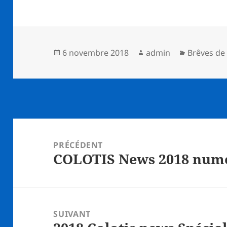
Publié
Auteur
Catégorie
6 novembre 2018
admin
Brêves de 
le
Navigation
de
PRÉCÉDENT
COLOTIS News 2018 num
l’article
Article
précédent :
SUIVANT
Article