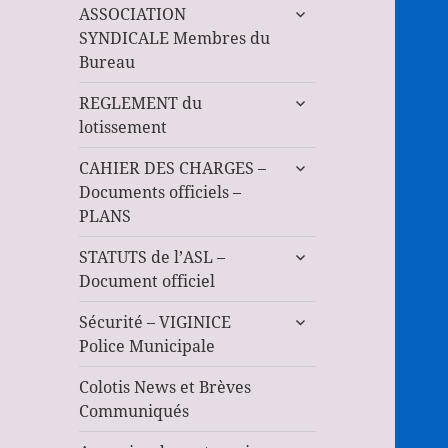
ouvrir
ASSOCIATION
le
SYNDICALE Membres du
sous-
Bureau
menu
ouvrir
REGLEMENT du
le
lotissement
sous-
ouvrir
menu
CAHIER DES CHARGES –
le
Documents officiels –
sous-
PLANS
menu
ouvrir
STATUTS de l’ASL –
le
Document officiel
sous-
ouvrir
menu
Sécurité – VIGINICE
le
Police Municipale
sous-
menu
Colotis News et Brèves
Communiqués