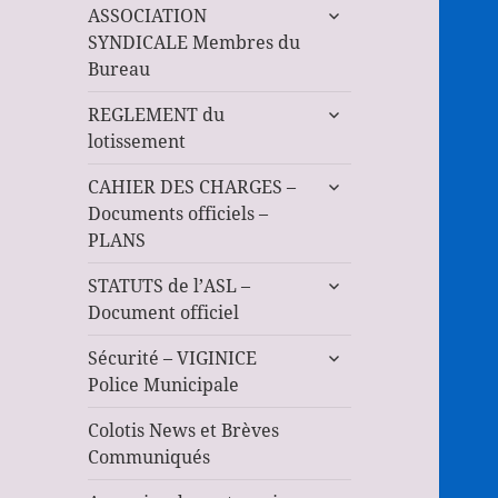
ouvrir
ASSOCIATION
le
SYNDICALE Membres du
sous-
Bureau
menu
ouvrir
REGLEMENT du
le
lotissement
sous-
ouvrir
menu
CAHIER DES CHARGES –
le
Documents officiels –
sous-
PLANS
menu
ouvrir
STATUTS de l’ASL –
le
Document officiel
sous-
ouvrir
menu
Sécurité – VIGINICE
le
Police Municipale
sous-
menu
Colotis News et Brèves
Communiqués