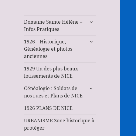
ouvrir
Domaine Sainte Hélène –
le
Infos Pratiques
sous-
ouvrir
menu
1926 – Historique,
le
Généalogie et photos
sous-
anciennes
menu
1929 Un des plus beaux
lotissements de NICE
ouvrir
Généalogie : Soldats de
le
nos rues et Plans de NICE
sous-
menu
1926 PLANS DE NICE
URBANISME Zone historique à
protéger