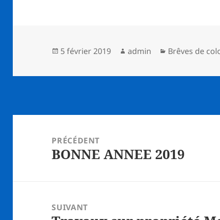
Publié
Auteur
Catégories
5 février 2019
admin
Brêves de colo
le
Navigation
de
PRÉCÉDENT
BONNE ANNEE 2019
l’article
Article
précédent :
SUIVANT
Article