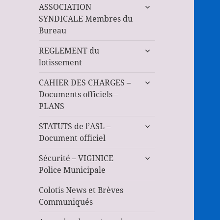
ouvrir
ASSOCIATION
le
SYNDICALE Membres du
sous-
Bureau
menu
ouvrir
REGLEMENT du
le
lotissement
sous-
ouvrir
menu
CAHIER DES CHARGES –
le
Documents officiels –
sous-
PLANS
menu
ouvrir
STATUTS de l’ASL –
le
Document officiel
sous-
ouvrir
menu
Sécurité – VIGINICE
le
Police Municipale
sous-
menu
Colotis News et Brèves
Communiqués