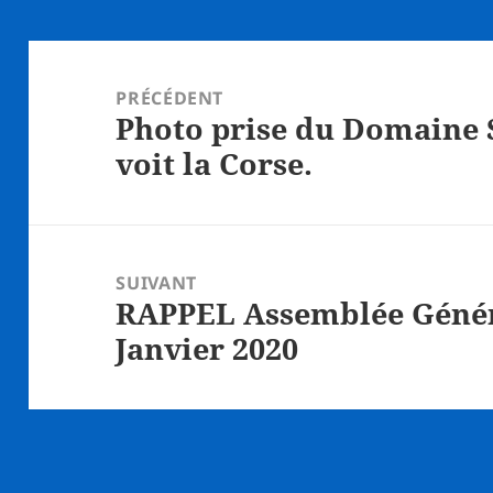
Navigation
de
PRÉCÉDENT
Photo prise du Domaine 
l’article
Article
voit la Corse.
précédent :
SUIVANT
RAPPEL Assemblée Génér
Article
Janvier 2020
suivant :