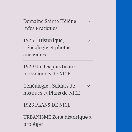
ouvrir
Domaine Sainte Hélène –
le
Infos Pratiques
sous-
ouvrir
menu
1926 – Historique,
le
Généalogie et photos
sous-
anciennes
menu
1929 Un des plus beaux
lotissements de NICE
ouvrir
Généalogie : Soldats de
le
nos rues et Plans de NICE
sous-
menu
1926 PLANS DE NICE
URBANISME Zone historique à
protéger