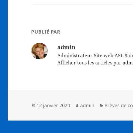
PUBLIÉ PAR
admin
Administrateur Site web ASL Sain
Afficher tous les articles par ad
Publié
Auteur
Catégories
12 janvier 2020
admin
Brêves de co
le