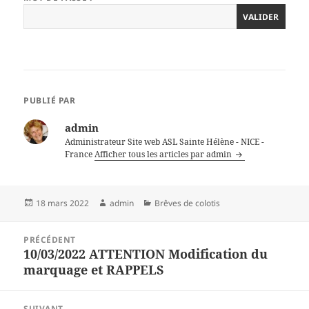
PUBLIÉ PAR
admin
Administrateur Site web ASL Sainte Hélène - NICE -
France
Afficher tous les articles par admin
Publié
Auteur
Catégories
18 mars 2022
admin
Brêves de colotis
le
Navigation
PRÉCÉDENT
de
10/03/2022 ATTENTION Modification du
Article
l’article
marquage et RAPPELS
précédent :
SUIVANT