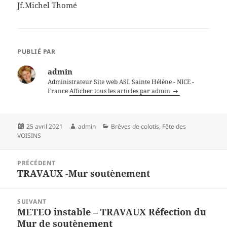
Jf.Michel Thomé
PUBLIÉ PAR
admin
Administrateur Site web ASL Sainte Hélène - NICE -
France
Afficher tous les articles par admin
Publié
Auteur
Catégories
25 avril 2021
admin
Brêves de colotis
,
Fête des
le
VOISINS
Navigation
PRÉCÉDENT
de
TRAVAUX -Mur soutènement
Article
l’article
précédent :
SUIVANT
METEO instable – TRAVAUX Réfection du
Article
Mur de soutènement
suivant :