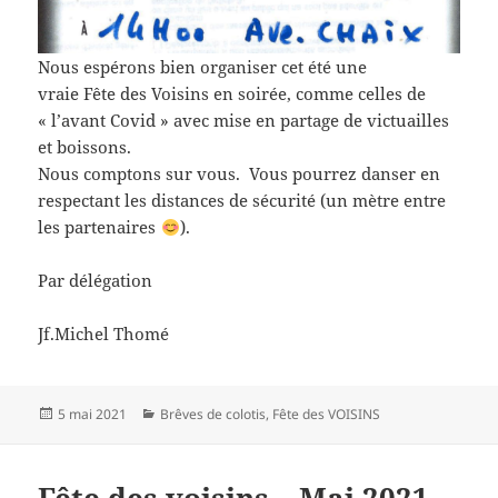
Nous espérons bien organiser cet été une
vraie Fête des Voisins en soirée, comme celles de
« l’avant Covid » avec mise en partage de victuailles
et boissons.
Nous comptons sur vous. Vous pourrez danser en
respectant les distances de sécurité (un mètre entre
les partenaires
).
Par délégation
Jf.Michel Thomé
Publié
Catégories
5 mai 2021
Brêves de colotis
,
Fête des VOISINS
le